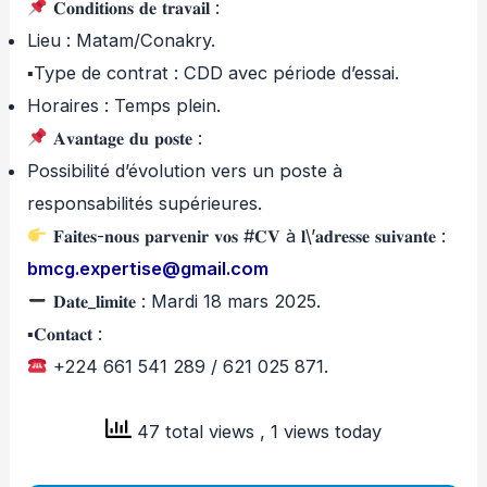
𝐂𝐨𝐧𝐝𝐢𝐭𝐢𝐨𝐧𝐬 𝐝𝐞 𝐭𝐫𝐚𝐯𝐚𝐢𝐥 :
Lieu : Matam/Conakry.
▪︎Type de contrat : CDD avec période d’essai.
Horaires : Temps plein.
𝐀𝐯𝐚𝐧𝐭𝐚𝐠𝐞 𝐝𝐮 𝐩𝐨𝐬𝐭𝐞 :
Possibilité d’évolution vers un poste à
responsabilités supérieures.
𝐅𝐚𝐢𝐭𝐞𝐬-𝐧𝐨𝐮𝐬 𝐩𝐚𝐫𝐯𝐞𝐧𝐢𝐫 𝐯𝐨𝐬 #𝐂𝐕 à 𝐥\’𝐚𝐝𝐫𝐞𝐬𝐬𝐞 𝐬𝐮𝐢𝐯𝐚𝐧𝐭𝐞 :
bmcg.expertise@gmail.com
𝐃𝐚𝐭𝐞_𝐥𝐢𝐦𝐢𝐭𝐞 : Mardi 18 mars 2025.
▪︎𝐂𝐨𝐧𝐭𝐚𝐜𝐭 :
+224 661 541 289 / 621 025 871.
47 total views
, 1 views today