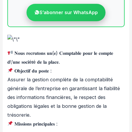
S’abonner sur WhatsApp
𝐍𝐨𝐮𝐬 𝐫𝐞𝐜𝐫𝐮𝐭𝐨𝐧𝐬 𝐮𝐧(𝐞) 𝐂𝐨𝐦𝐩𝐭𝐚𝐛𝐥𝐞 𝐩𝐨𝐮𝐫 𝐥𝐞 𝐜𝐨𝐦𝐩𝐭𝐞
𝐝\’𝐮𝐧𝐞 𝐬𝐨𝐜𝐢é𝐭é 𝐝𝐞 𝐥𝐚 𝐩𝐥𝐚𝐜𝐞.
𝐎𝐛𝐣𝐞𝐜𝐭𝐢𝐟 𝐝𝐮 𝐩𝐨𝐬𝐭𝐞 :
Assurer la gestion complète de la comptabilité
générale de l’entreprise en garantissant la fiabilité
des informations financières, le respect des
obligations légales et la bonne gestion de la
trésorerie.
𝐌𝐢𝐬𝐬𝐢𝐨𝐧𝐬 𝐩𝐫𝐢𝐧𝐜𝐢𝐩𝐚𝐥𝐞𝐬 :