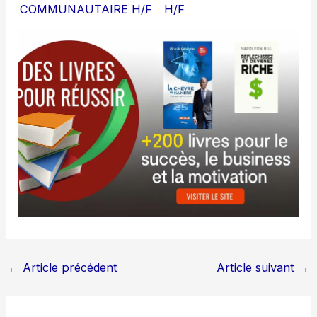
COMMUNAUTAIRE H/F
H/F
←
Article précédent
Article suivant
→