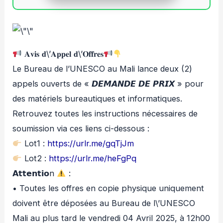
𝐀𝐯𝐢𝐬 𝐝\’𝐀𝐩𝐩𝐞𝐥 𝐝\’𝐎𝐟𝐟𝐫𝐞𝐬
Le Bureau de l’UNESCO au Mali lance deux (2)
appels ouverts de « 𝘿𝙀𝙈𝘼𝙉𝘿𝙀 𝘿𝙀 𝙋𝙍𝙄𝙓 » pour
des matériels bureautiques et informatiques.
Retrouvez toutes les instructions nécessaires de
soumission via ces liens ci-dessous :
Lot1 :
https://urlr.me/gqTjJm
Lot2 :
https://urlr.me/heFgPq
𝗔𝘁𝘁𝗲𝗻𝘁𝗶𝗼n
:
• Toutes les offres en copie physique uniquement
doivent être déposées au Bureau de l\’UNESCO
Mali au plus tard le vendredi 04 Avril 2025, à 12h00