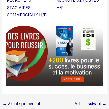
RECRUTE 16
RECRUTE 02 POSTES
STAGIAIRES
H/F
COMMERCIAUX H/F
←
Article précédent
Article suivant
→