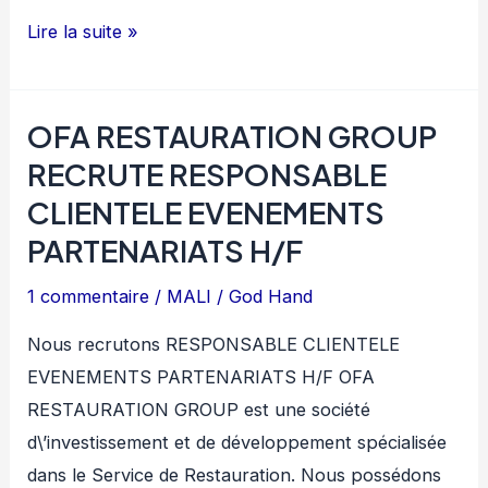
OFA
Lire la suite »
RESTAURATION
GROUP
OFA RESTAURATION GROUP
RECRUTE
CHEF
RECRUTE RESPONSABLE
EXECUTIF
CLIENTELE EVENEMENTS
H/F
PARTENARIATS H/F
1 commentaire
/
MALI
/
God Hand
Nous recrutons RESPONSABLE CLIENTELE
EVENEMENTS PARTENARIATS H/F OFA
RESTAURATION GROUP est une société
d\’investissement et de développement spécialisée
dans le Service de Restauration. Nous possédons