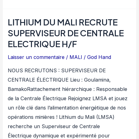
DU
MALI
LITHIUM DU MALI RECRUTE
RECRUTE
TECHNICIEN
SUPERVISEUR DE CENTRALE
DE
ELECTRIQUE H/F
MAINTENANCE
Laisser un commentaire
/
MALI
/
God Hand
H/F
NOUS RECRUTONS : SUPERVISEUR DE
CENTRALE ÉLECTRIQUE Lieu : Goulamina,
BamakoRattachement hiérarchique : Responsable
de la Centrale Électrique Rejoignez LMSA et jouez
un rôle clé dans l’alimentation énergétique de nos
opérations minières ! Lithium du Mali (LMSA)
recherche un Superviseur de Centrale
Électrique dynamique et expérimenté pour