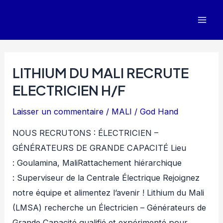
Aller
au
Mai
contenu
Men
LITHIUM DU MALI RECRUTE
ELECTRICIEN H/F
Laisser un commentaire
/
MALI
/
God Hand
NOUS RECRUTONS : ÉLECTRICIEN –
GÉNÉRATEURS DE GRANDE CAPACITÉ Lieu
: Goulamina, MaliRattachement hiérarchique
: Superviseur de la Centrale Électrique Rejoignez
notre équipe et alimentez l’avenir ! Lithium du Mali
(LMSA) recherche un Électricien – Générateurs de
Grande Capacité qualifié et expérimenté pour