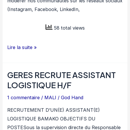
modérer nos communautés sur les réseaux sociaux
(Instagram, Facebook, LinkedIn,
58 total views
EIG
Lire la suite »
MALI
RECRUTE
GERES RECRUTE ASSISTANT
STAGIAIRE
COMMUNITY
LOGISTIQUE H/F
MANAGER
1 commentaire
/
MALI
/
God Hand
H/F
RECRUTEMENT D’UN(E) ASSISTANT(E)
LOGISTIQUE BAMAKO OBJECTIFS DU
POSTESous la supervision directe du Responsable