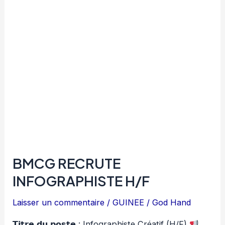
H/F
BMCG RECRUTE
INFOGRAPHISTE H/F
Laisser un commentaire
/
GUINEE
/
God Hand
𝗧𝗶𝘁𝗿𝗲 𝗱𝘂 𝗽𝗼𝘀𝘁𝗲 : Infographiste Créatif (H/F)