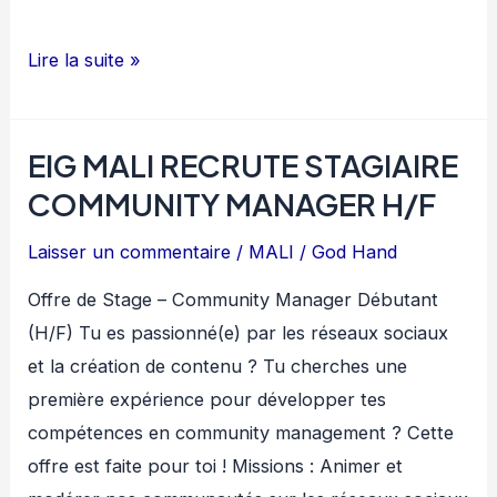
ANGLOGOLD
Lire la suite »
RECRUTE
02
EIG MALI RECRUTE STAGIAIRE
CONTROLEURS
SENIOR
COMMUNITY MANAGER H/F
DE
Laisser un commentaire
/
MALI
/
God Hand
GESTION
H/F
Offre de Stage – Community Manager Débutant
(H/F) Tu es passionné(e) par les réseaux sociaux
et la création de contenu ? Tu cherches une
première expérience pour développer tes
compétences en community management ? Cette
offre est faite pour toi ! Missions : Animer et