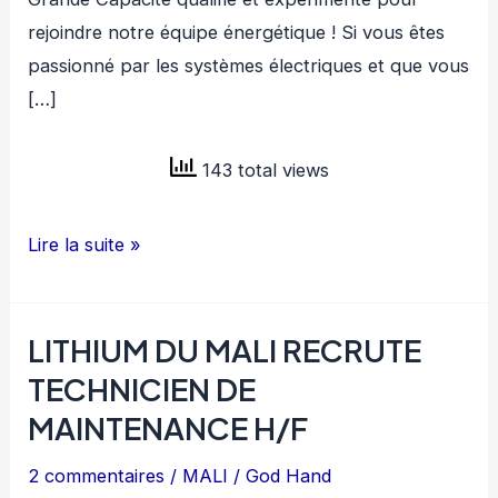
rejoindre notre équipe énergétique ! Si vous êtes
passionné par les systèmes électriques et que vous
[…]
143 total views
LITHIUM
Lire la suite »
DU
MALI
LITHIUM DU MALI RECRUTE
RECRUTE
ELECTRICIEN
TECHNICIEN DE
H/F
MAINTENANCE H/F
2 commentaires
/
MALI
/
God Hand