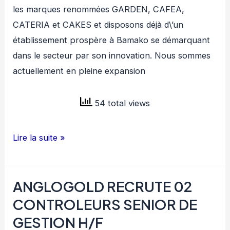
les marques renommées GARDEN, CAFEA,
CATERIA et CAKES et disposons déjà d\’un
établissement prospère à Bamako se démarquant
dans le secteur par son innovation. Nous sommes
actuellement en pleine expansion
54 total views
OFA
Lire la suite »
RESTAURATION
GROUP
ANGLOGOLD RECRUTE 02
RECRUTE
RESPONSABLE
CONTROLEURS SENIOR DE
CLIENTELE
GESTION H/F
EVENEMENTS