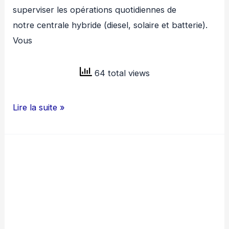
superviser les opérations quotidiennes de
notre centrale hybride (diesel, solaire et batterie).
Vous
64 total views
LITHIUM
Lire la suite »
DU
MALI
RECRUTE
SUPERVISEUR
DE
CENTRALE
ELECTRIQUE