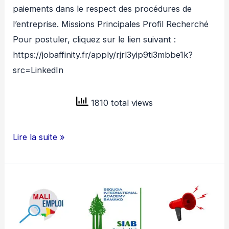
paiements dans le respect des procédures de
l’entreprise. Missions Principales Profil Recherché
Pour postuler, cliquez sur le lien suivant :
https://jobaffinity.fr/apply/rjrl3yip9ti3mbbe1k?
src=LinkedIn
1810 total views
GROUPE
Lire la suite »
IBS
RECRUTE
CAISSIER
H/F