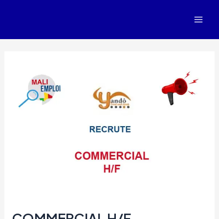
Aller
au
Mai
contenu
Men
COMMERCIAL H/F