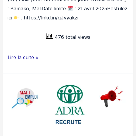
: Bamako, MaliDate limite
: 21 avril 2025Postulez
ici
: https://lnkd.in/gJvyakzi
476 total views
PNUD
Lire la suite »
MALI
RECRUTE
CONSULTANT
H/F