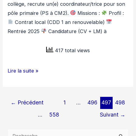
collège, recrute un(e) coordinateur/trice pour son
pôle primaire (PS à CM2).
Missions :
Profil :
Contrat local (CDD 1 an renouvelable)
Rentrée 2025
Candidature (CV + LM) à
417 total views
SEQUOIA
Lire la suite »
RECRUTE
COORDINATEUR
DU
←
Précédent
1
…
496
497
498
POLE
…
558
Suivant
→
PRIMAIRE
H/F
R