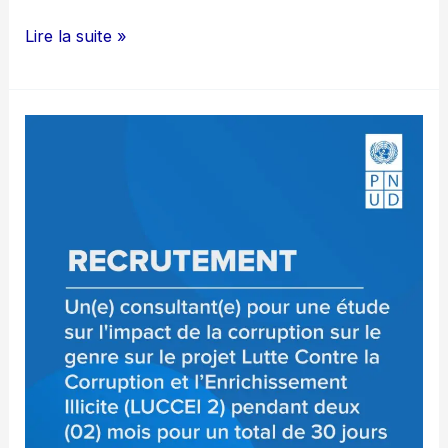
COMMERCIAL
Lire la suite »
H/F