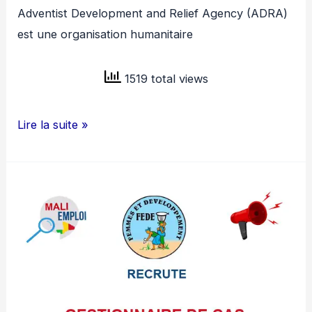
Adventist Development and Relief Agency (ADRA)
est une organisation humanitaire
1519 total views
ADRA
Lire la suite »
RECRUTE
CHEF
DE
PROJET
H/F