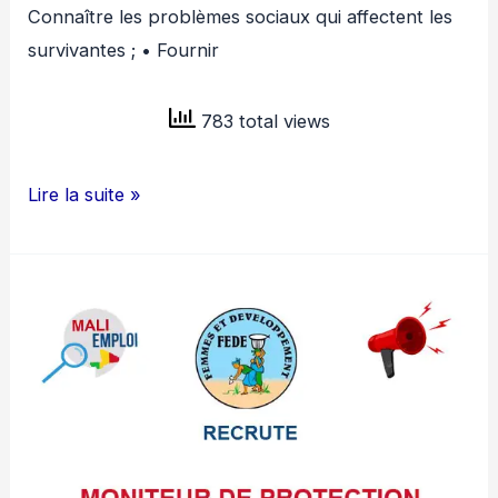
Connaître les problèmes sociaux qui affectent les
survivantes ; • Fournir
783 total views
ONG
Lire la suite »
FEMMES
ET
DÉVELOPPEMENT
RECRUTE
UNE
ASSISTANTE
PSYCHOSOCIALE