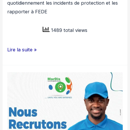
quotidiennement les incidents de protection et les
rapporter à FEDE
1489 total views
ONG
Lire la suite »
FEMMES
ET
DEVELOPPEMENT
RECRUTE
MONITEUR
DE
PROTECTION