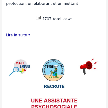
protection, en élaborant et en mettant
1707 total views
ONG
Lire la suite »
FEMMES
ET
DEVELOPPEMENT
RECRUTE
GESTIONNAIRE
DE
CAS