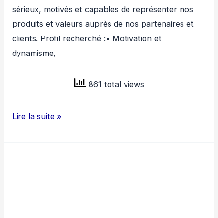
sérieux, motivés et capables de représenter nos
produits et valeurs auprès de nos partenaires et
clients. Profil recherché :• Motivation et
dynamisme,
861 total views
MARDIS
Lire la suite »
RECRUTE
DES
AGENTS
COMMERCIAUX
H/F