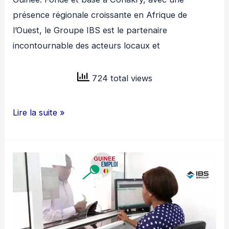
présence régionale croissante en Afrique de
l’Ouest, le Groupe IBS est le partenaire
incontournable des acteurs locaux et
724 total views
GROUPE
Lire la suite »
IBS
RECRUTE
STAGIAIRE
DATA
ANALYST
H/F