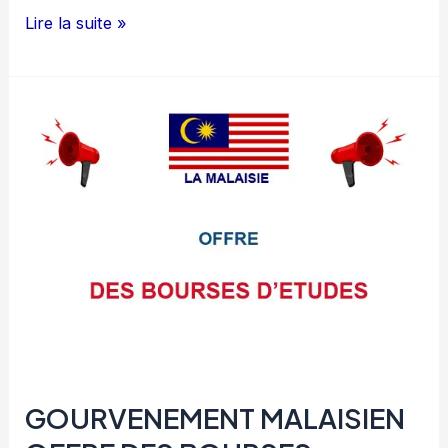
HUMANITE
Lire la suite »
ET
INCLUSION
RECRUTE
RESPONSABLE
SUIVI
EVALUATION
REGIONAL
H/F
GOURVENEMENT MALAISIEN