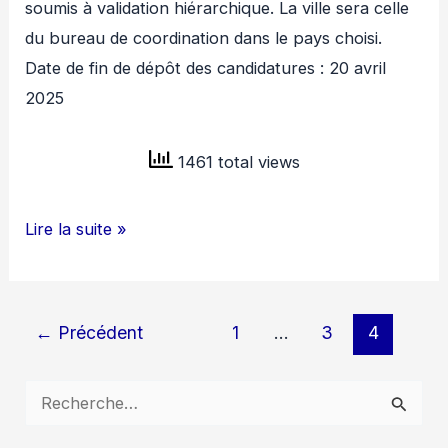
soumis à validation hiérarchique. La ville sera celle
du bureau de coordination dans le pays choisi.
Date de fin de dépôt des candidatures : 20 avril
2025
1461 total views
HUMANITE
Lire la suite »
ET
INCLUSION
RECRUTE
←
Précédent
1
…
3
4
RESPONSABLE
LOGISTIQUE
R
REGIONAL
e
H/F