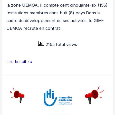
la zone UEMOA. Il compte cent cinquante-six (156)
Institutions membres dans huit (8) pays.Dans le
cadre du développement de ses activités, le GIM-
UEMOA recrute en contrat
2165 total views
GIM
Lire la suite »
UEMOA
RECRUTE
ASSISTANT
CONTROLEUR
DE
GESTION