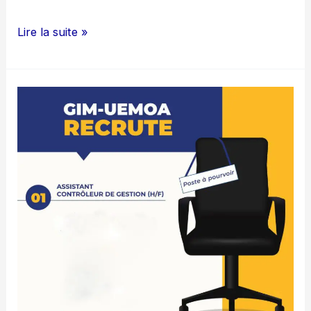
RESULTATS
Lire la suite »
GREEN
CARD
2026
LOTERIE
AMERICAINE